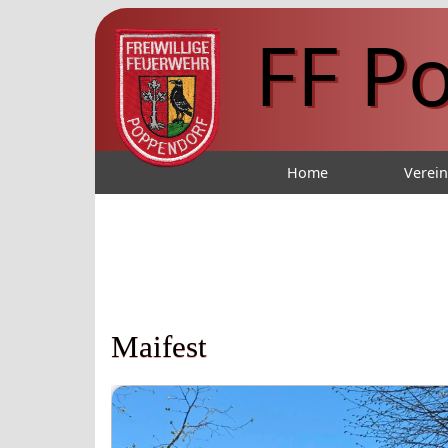
FF P
Home
Verei
Maifest